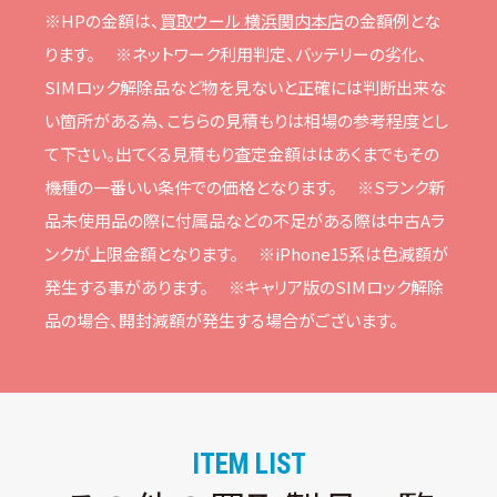
※HPの⾦額は、
買取ウール 横浜関内本店
の⾦額例とな
ります。
※ネットワーク利⽤判定、バッテリーの劣化、
SIMロック解除品など物を⾒ないと正確には判断出来な
い箇所がある為、こちらの⾒積もりは相場の参考程度とし
て下さい。
出てくる⾒積もり査定⾦額ははあくまでもその
機種の⼀番いい条件での価格となります。
※Sランク新
品未使⽤品の際に付属品などの不⾜がある際は中古Aラ
ンクが上限⾦額となります。
※iPhone15系は⾊減額が
発⽣する事があります。
※キャリア版のSIMロック解除
品の場合、開封減額が発⽣する場合がございます。
ITEM LIST