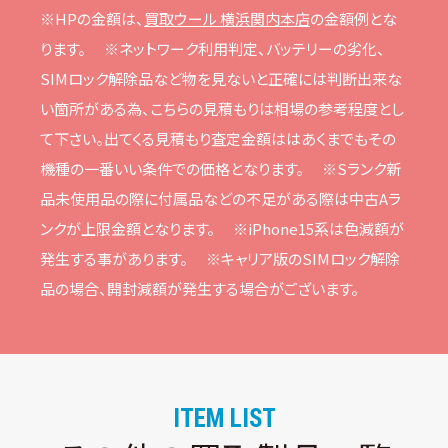
※HPの⾦額は、
買取ウール 横浜関内本店
の⾦額例とな
ります。
※ネットワーク利⽤判定、バッテリーの劣化、
SIMロック解除品など物を⾒ないと正確には判断出来な
い箇所がある為、こちらの⾒積もりは相場の参考程度とし
て下さい。
出てくる⾒積もり査定⾦額ははあくまでもその
機種の⼀番いい条件での価格となります。
※Sランク新
品未使⽤品の際に付属品などの不⾜がある際は中古Aラ
ンクが上限⾦額となります。
※iPhone15系は⾊減額が
発⽣する事があります。
※キャリア版のSIMロック解除
品の場合、開封減額が発⽣する場合がございます。
ITEM LIST