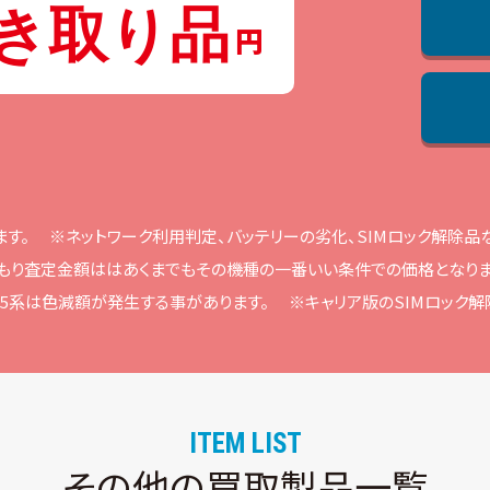
き取り品
ます。
※ネットワーク利⽤判定、バッテリーの劣化、SIMロック解除
もり査定⾦額ははあくまでもその機種の⼀番いい条件での価格となりま
ne15系は⾊減額が発⽣する事があります。
※キャリア版のSIMロック
ITEM LIST
その他の買取製品一覧