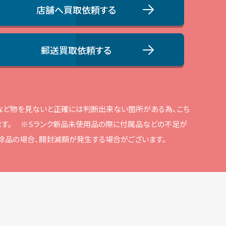
店舗へ買取依頼する
郵送買取依頼する
品など物を⾒ないと正確には判断出来ない箇所がある為、こち
す。
※Sランク新品未使⽤品の際に付属品などの不⾜が
解除品の場合、開封減額が発⽣する場合がございます。