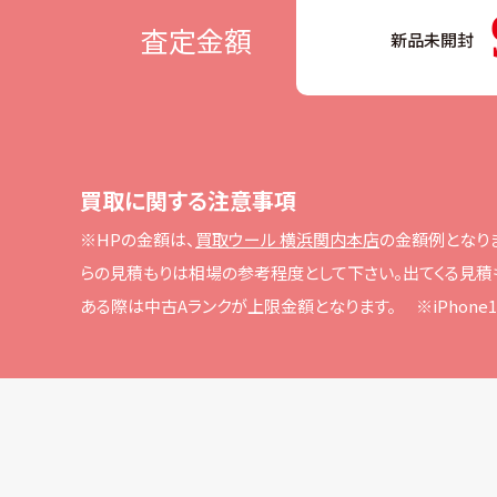
査定金額
新品未開封
買取に関する注意事項
※HPの⾦額は、
買取ウール 横浜関内本店
の⾦額例となり
らの⾒積もりは相場の参考程度として下さい。
出てくる⾒積
ある際は中古Aランクが上限⾦額となります。
※iPho