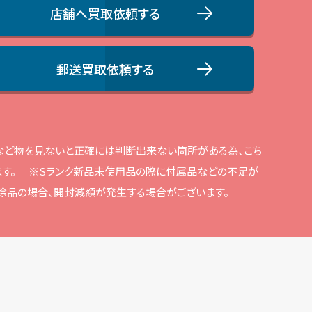
店舗へ買取依頼する
郵送買取依頼する
品など物を⾒ないと正確には判断出来ない箇所がある為、こち
す。
※Sランク新品未使⽤品の際に付属品などの不⾜が
解除品の場合、開封減額が発⽣する場合がございます。