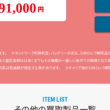
91,000
ます。
※ネットワーク利⽤判定、バッテリーの劣化、SIMロック解除
もり査定⾦額ははあくまでもその機種の⼀番いい条件での価格となりま
ne15系は⾊減額が発⽣する事があります。
※キャリア版のSIMロック
ITEM LIST
その他の買取製品一覧