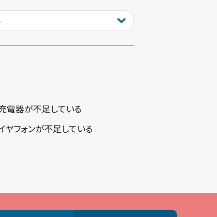
充電器が不⾜している
イヤフォンが不⾜している