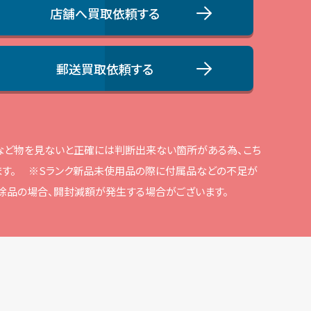
店舗へ買取依頼する
郵送買取依頼する
品など物を⾒ないと正確には判断出来ない箇所がある為、こち
す。
※Sランク新品未使⽤品の際に付属品などの不⾜が
解除品の場合、開封減額が発⽣する場合がございます。