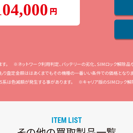
104,000
ます。
※ネットワーク利⽤判定、バッテリーの劣化、SIMロック解除
もり査定⾦額ははあくまでもその機種の⼀番いい条件での価格となりま
ne15系は⾊減額が発⽣する事があります。
※キャリア版のSIMロック
ITEM LIST
その他の買取製品一覧