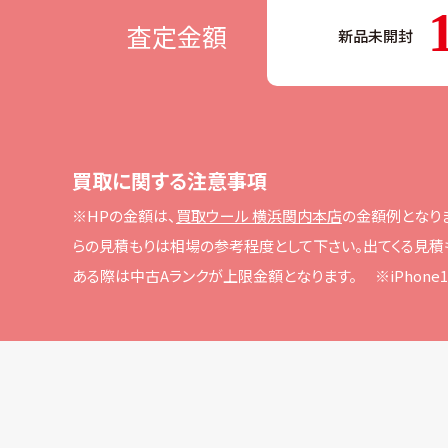
査定金額
新品未開封
買取に関する注意事項
※HPの⾦額は、
買取ウール 横浜関内本店
の⾦額例となり
らの⾒積もりは相場の参考程度として下さい。
出てくる⾒積
ある際は中古Aランクが上限⾦額となります。
※iPho