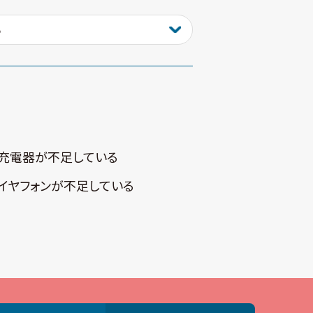
充電器が不⾜している
イヤフォンが不⾜している