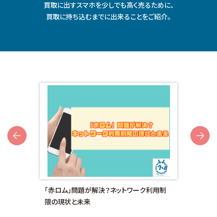
買取に出すスマホを少しでも⾼く売るために、
買取に持ち込むまでに出来ることをご紹介。
Next
額対
「赤ロム」問題が解決？ネットワーク利用制
画面
限の現状と未来
法と