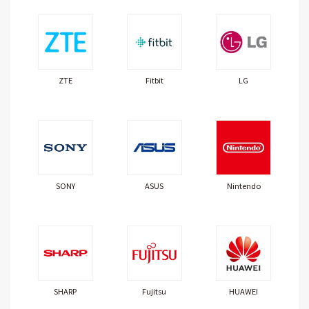
ZTE
Fitbit
LG
SONY
ASUS
Nintendo
SHARP
Fujitsu
HUAWEI