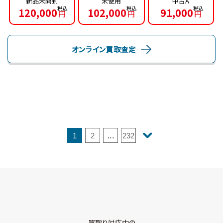
新品未開封
未使用
中古A
120,000
102,000
91,000
円
円
円
オンライン買取査定
1
2
…
232
買取り対応中の