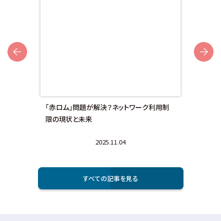
Next
額対
「赤ロム」問題が解決？ネットワーク利用制
画面
限の現状と未来
法と
2025.11.04
すべての記事を⾒る