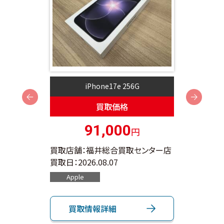
iPhone17e 256G
i
Next
買取価格
91,000
円
ンター店
買取店舗：福井総合買取センター店
買取店
買取日：
2026.08.07
買取日：
Apple
App
買取情報詳細
買