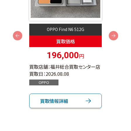
OPPO Find N6 512G
Next
買取価格
196,000
円
ンター店
買取店舗：福井総合買取センター店
買取店
買取日：
2026.08.08
買取日：
OPPO
App
買取情報詳細
買