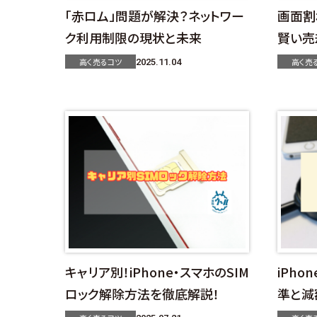
「赤ロム」問題が解決？ネットワー
画面割
ク利用制限の現状と未来
賢い売
高く売るコツ
高く売
2025.11.04
キャリア別！iPhone・スマホのSIM
iPh
ロック解除方法を徹底解説！
準と減