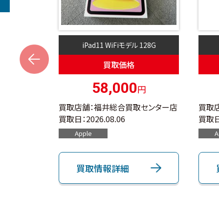
 512G
iPad11 WiFiモデル 128G
s
買取価格
0
58,000
円
円
取センター店
買取店舗：福井総合買取センター店
買取
買取日：
2026.08.06
買取日
Apple
A
買取情報詳細