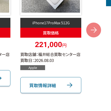
iPhone17ProMax 512G
i
Next
買取価格
221,000
円
ター店
買取店舗：福井総合買取センター店
買取店舗：
買取日：
2026.08.03
買取日：
202
Apple
Apple
買取情報詳細
買取