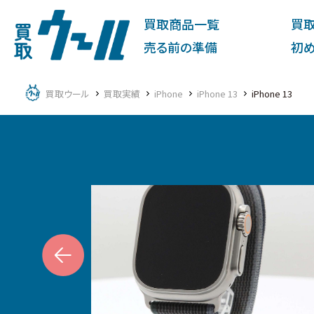
買取商品一覧
買
売る前の準備
初
買取ウール
買取実績
iPhone
iPhone 13
iPhone 13
ous