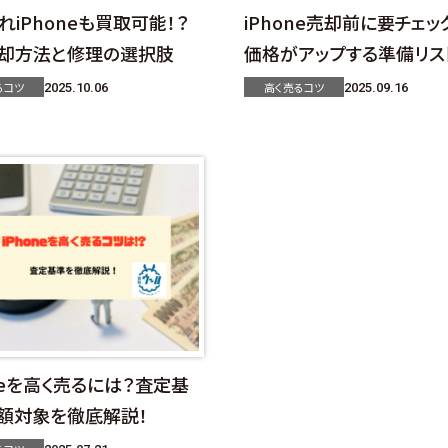
れiPhoneも買取可能！？
iPhone売却前に要チェッ
却方法と修理の選択肢
価格がアップする準備リス
るコツ
高く売るコツ
2025.10.06
2025.09.16
oneを高く売るには？査定基
額対象を徹底解説！