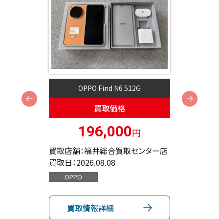
OPPO Find N6 512G
Next
買取価格
196,000
円
ンター店
買取店舗：福井総合買取センター店
買取店
買取日：
2026.08.08
買取日：
OPPO
App
買取情報詳細
買