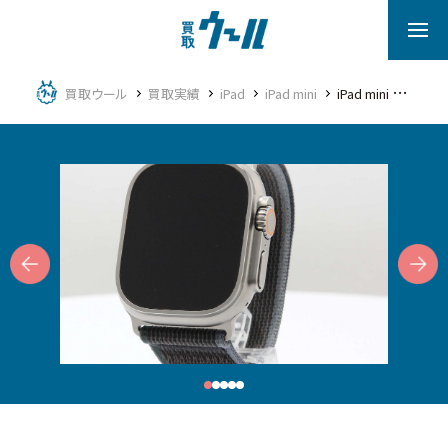
買取ウール
買取実績
iPad
iPad mini
iPad mini 第5世代
Next