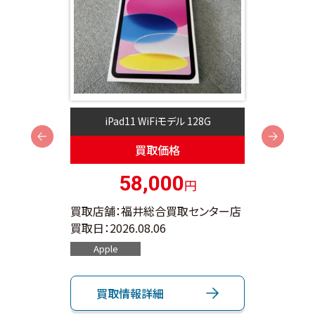
2G
iPad11 WiFiモデル 128G
A
Next
買取価格
58,000
円
ンター店
買取店舗：福井総合買取センター店
買取店
買取日：
2026.08.06
買取日：
Apple
App
買取情報詳細
買