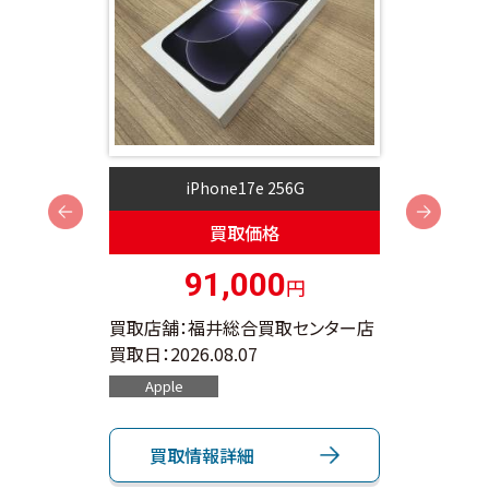
iPhone17e 256G
i
Next
買取価格
91,000
円
ンター店
買取店舗：福井総合買取センター店
買取店
買取日：
2026.08.07
買取日：
Apple
App
買取情報詳細
買