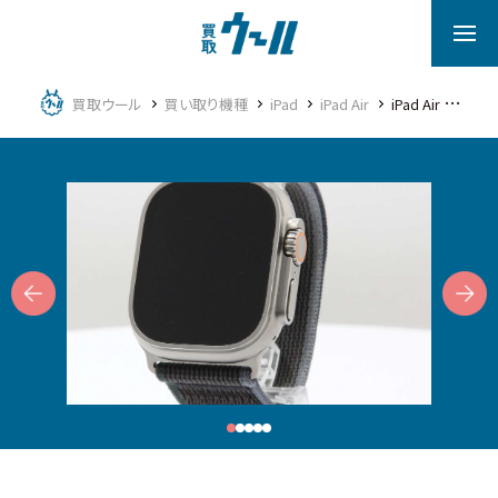
買取ウール
買い取り機種
iPad
iPad Air
iPad Air 11インチ 第6世代
Next